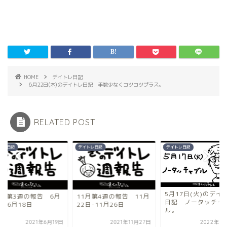
HOME
デイトレ日記
6月22日(木)のデイトレ日記 手数少なくコツコツプラス。
RELATED POST
トレ日記
デイトレ日記
デイトレ日記
5月17日(火)のデイ
月の第3週の報告 6月
11月第4週の報告 11月
日記 ノータッチャ
日-6月18日
22日-11月26日
ル。
2021年6月19日
2021年11月27日
2022年5