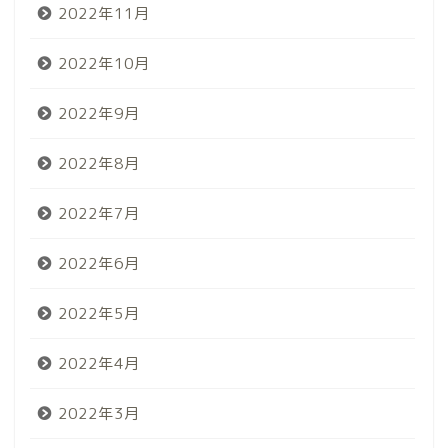
2022年11月
2022年10月
2022年9月
2022年8月
2022年7月
2022年6月
2022年5月
2022年4月
2022年3月