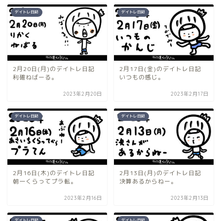
デイトレ日記
デイトレ日記
2月20日(月)のデイトレ日記
2月17日(金)のデイトレ日記
利確ねばーる。
いつもの感じ。
2023年2月20日
2023年2月17日
デイトレ日記
デイトレ日記
2月16日(木)のデイトレ日記
2月13日(月)のデイトレ日記
朝一くらってプラ転。
決算あるからねー。
2023年2月16日
2023年2月13日
デイトレ日記
デイトレ日記