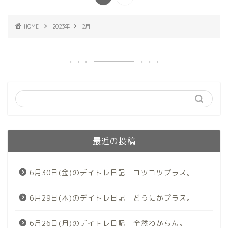
HOME
2023年
2月
最近の投稿
6月30日(金)のデイトレ日記 コツコツプラス。
6月29日(木)のデイトレ日記 どうにかプラス。
6月26日(月)のデイトレ日記 全然わからん。