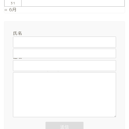
31
« 6月
氏名
メールアドレス
題名
メッセージ本文 (任意)